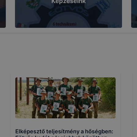
Képzéseink
Elképesztő teljesítmény a hőségben: