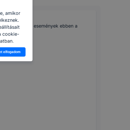
re, amikor
elkeznek.
🔎 Nincsenek események ebben a
llításait
hónapban
a cookie-
latban,
elyik
et elfogadom
atja
ikapcsolni a
ásának a
 elfogadja
t, hogy
k
 nem
 a honlap a