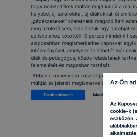
hogy nemzedékek múltán majd kiürül a mai isko
helyébe, új tanárokkal, új diákokkal, új emlék
„gépészeseket” szeretnénk megszólítani eze
meg azokról sem, akik életük egy darabját m
az iskolához kötötték. S persze mindenkit sze
alaposabban megismerkedne Kaposvár egyik 
intézményével, amelynek történetét már csak
diák és pedagógus, közös feladatának tartva 
felemelését és magasban tartását.
Abban a reményben köszöntjük honlapunk lát
Az Ön ad
múltját és jelenét megismerve társaink leszne
Tovább olvasom
Iskolánk története
Az Kaposvá
cookie-k (
eszközén, 
alábbiakba
alkalmazásá