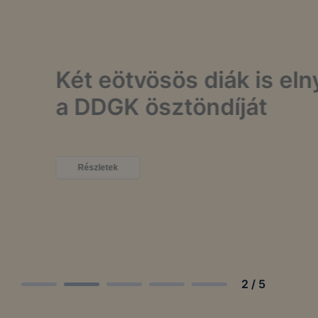
Két eötvösös diák is elnyer
a DDGK ösztöndíját
Részletek
2
/
5