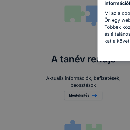
információ
Mi az a coo
Ön egy web
Többek közö
és általáno
kat a követ
hogyan hasz
részeit lát
A tanév rendje
biztosítsun
oldalunkat,
cookie-kat
Aktuális információk, befizetések,
változtatás
beosztások
a cookie-ka
Megtekintés
mivel a coo
megkönnyít
megakadályo
lesznek kép
tervezettől