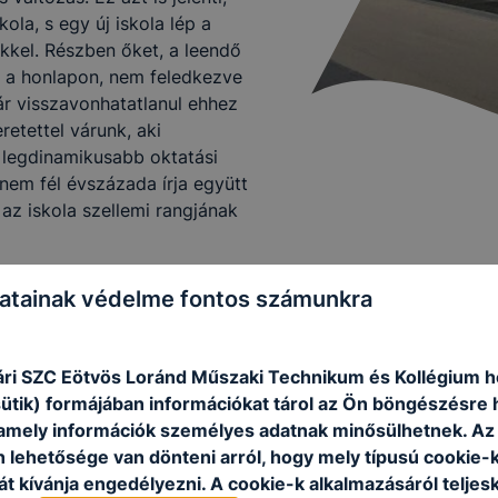
la, s egy új iskola lép a
ekkel. Részben őket, a leendő
n a honlapon, nem feledkezve
ár visszavonhatatlanul ehhez
retettel várunk, aki
legdinamikusabb oktatási
nem fél évszázada írja együtt
az iskola szellemi rangjának
ogatóit, hogy az iskola
atainak védelme fontos számunkra
k egyszer a folytatásban is…
ri SZC Eötvös Loránd Műszaki Technikum és Kollégium h
sütik) formájában információkat tárol az Ön böngészésre 
amely információk személyes adatnak minősülhetnek. Az
n lehetősége van dönteni arról, hogy mely típusú cookie-
t kívánja engedélyezni. A cookie-k alkalmazásáról teljes