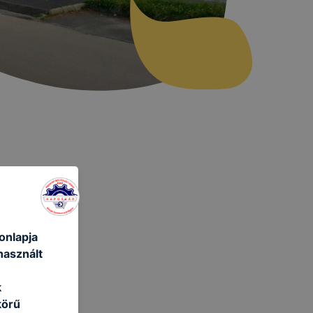
onlapja
használt
k
körű