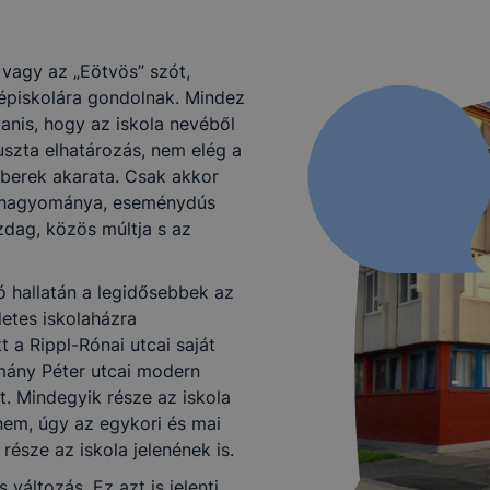
 vagy az „Eötvös” szót,
zépiskolára gondolnak. Mindez
anis, hogy az iskola nevéből
szta elhatározás, nem elég a
mberek akarata. Csak akkor
y hagyománya, eseménydús
zdag, közös múltja s az
ó hallatán a legidősebbek az
letes iskolaházra
t a Rippl-Rónai utcai saját
zmány Péter utcai modern
. Mindegyik része az iskola
nem, úgy az egykori és mai
észe az iskola jelenének is.
változás. Ez azt is jelenti,