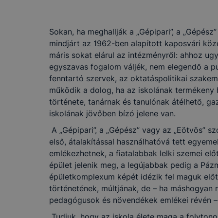
Sokan, ha meghallják a „Gépipari”, a „Gépész”
mindjárt az 1962-ben alapított kaposvári kö
máris sokat elárul az intézményről: ahhoz ugy
egyszavas fogalom váljék, nem elegendő a pu
fenntartó szervek, az oktatáspolitikai szake
működik a dolog, ha az iskolának terméken
története, tanárnak és tanulónak átélhető, ga
iskolának jövőben bízó jelene van.
A „Gépipari”, a „Gépész” vagy az „Eötvös” sz
első, átalakítással használhatóvá tett egyeme
emlékezhetnek, a fiatalabbak lelki szemei előt
épület jelenik meg, a legújabbak pedig a Pá
épületkomplexum képét idézik fel maguk előtt
történetének, múltjának, de – ha máshogyan 
pedagógusok és növendékek emlékei révén – r
Tudjuk, hogy az iskola élete maga a folytonos 