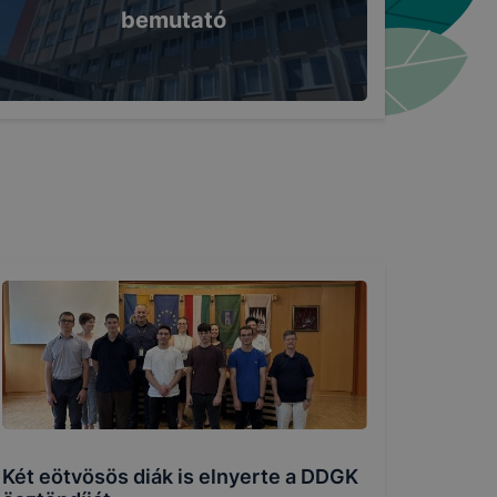
bemutató
Két eötvösös diák is elnyerte a DDGK