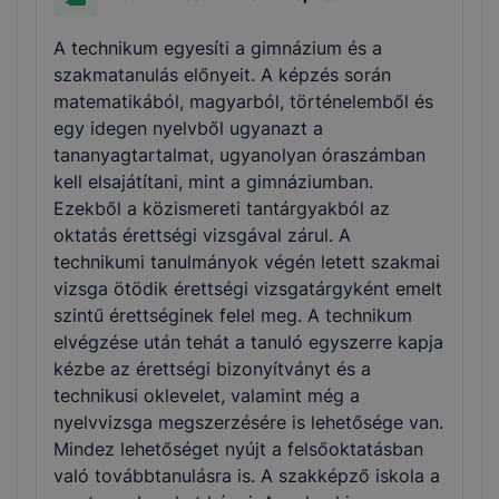
A technikum egyesíti a gimnázium és a
szakmatanulás előnyeit. A képzés során
matematikából, magyarból, történelemből és
egy idegen nyelvből ugyanazt a
tananyagtartalmat, ugyanolyan óraszámban
kell elsajátítani, mint a gimnáziumban.
Ezekből a közismereti tantárgyakból az
oktatás érettségi vizsgával zárul. A
technikumi tanulmányok végén letett szakmai
vizsga ötödik érettségi vizsgatárgyként emelt
szintű érettséginek felel meg. A technikum
elvégzése után tehát a tanuló egyszerre kapja
kézbe az érettségi bizonyítványt és a
technikusi oklevelet, valamint még a
nyelvvizsga megszerzésére is lehetősége van.
Mindez lehetőséget nyújt a felsőoktatásban
való továbbtanulásra is. A szakképző iskola a