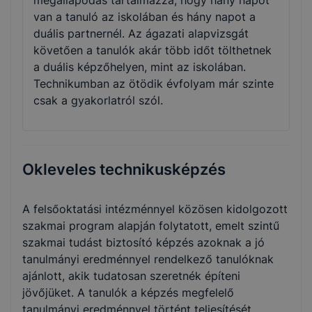
megállapodás tartalmazza, hogy hány napot
van a tanuló az iskolában és hány napot a
duális partnernél. Az ágazati alapvizsgát
követően a tanulók akár több időt tölthetnek
a duális képzőhelyen, mint az iskolában.
Technikumban az ötödik évfolyam már szinte
csak a gyakorlatról szól.
Okleveles technikusképzés
A felsőoktatási intézménnyel közösen kidolgozott
szakmai program alapján folytatott, emelt szintű
szakmai tudást biztosító képzés azoknak a jó
tanulmányi eredménnyel rendelkező tanulóknak
ajánlott, akik tudatosan szeretnék építeni
jövőjüket. A tanulók a képzés megfelelő
tanulmányi eredménnyel történt teljesítését