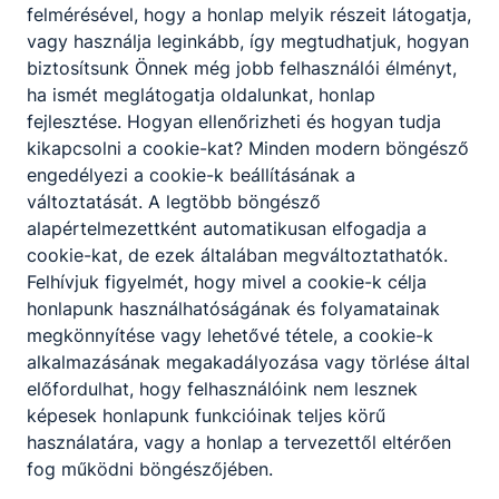
felmérésével, hogy a honlap melyik részeit látogatja,
vagy használja leginkább, így megtudhatjuk, hogyan
Gépi és CNC forgácsoló
biztosítsunk Önnek még jobb felhasználói élményt,
ha ismét meglátogatja oldalunkat, honlap
Gépészet
fejlesztése. Hogyan ellenőrizheti és hogyan tudja
kikapcsolni a cookie-kat? Minden modern böngésző
Tovább
engedélyezi a cookie-k beállításának a
változtatását. A legtöbb böngésző
alapértelmezettként automatikusan elfogadja a
cookie-kat, de ezek általában megváltoztathatók.
Felhívjuk figyelmét, hogy mivel a cookie-k célja
honlapunk használhatóságának és folyamatainak
megkönnyítése vagy lehetővé tétele, a cookie-k
alkalmazásának megakadályozása vagy törlése által
előfordulhat, hogy felhasználóink nem lesznek
Gépjármű-mechatronikai technikus
képesek honlapunk funkcióinak teljes körű
Specializált gép- és járműgyártás
használatára, vagy a honlap a tervezettől eltérően
fog működni böngészőjében.