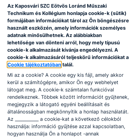
Az Kaposvári SZC Eötvös Loránd Műszaki
Technikum és Kollégium honlapja cookie-k (sütik)
formájában információkat tárol az Ön böngészésre
használt eszközén, amely információk személyes
adatnak minősülhetnek. Az alábbiakban
lehetősége van dönteni arról, hogy mely típusú
cookie-k alkalmazását kívánja engedélyezni. A
cookie-k alkalmazásáról teljeskörű információkat a
Gépgyártás-technológiai technikus
Cookie tájékoztatóban
talál.
Gépészet
Mi az a cookie? A cookie egy kis fájl, amely akkor
kerül a számítógépre, amikor Ön egy webhelyet
látogat meg. A cookie-k számtalan funkcióval
Tovább
rendelkeznek. Többek között információt gyűjtenek,
megjegyzik a látogató egyéni beállításait és
általánosságban megkönnyítik a honlap használatát.
Az ___________ a cookie-kat a következő célokból
használja: információ gyűjtése azzal kapcsolatban,
hogyan használja Ön a honlapot -annak