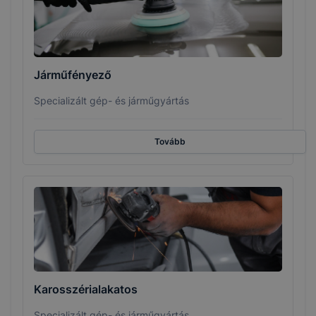
Járműfényező
Specializált gép- és járműgyártás
Tovább
Karosszérialakatos
Specializált gép- és járműgyártás