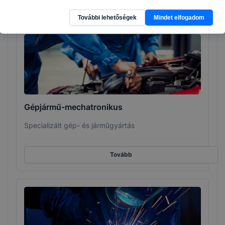
Tovább
További lehetőségek
Mindet elfogadom
Gépjármű-mechatronikus
Specializált gép- és járműgyártás
Tovább