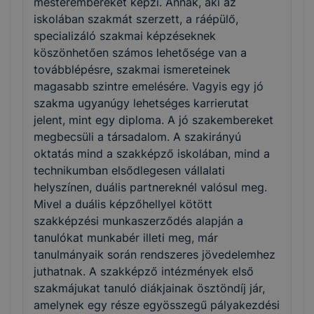
mesterembereket képzi. Annak, aki az
iskolában szakmát szerzett, a ráépülő,
specializáló szakmai képzéseknek
köszönhetően számos lehetősége van a
továbblépésre, szakmai ismereteinek
magasabb szintre emelésére. Vagyis egy jó
szakma ugyanúgy lehetséges karrierutat
jelent, mint egy diploma. A jó szakembereket
megbecsüli a társadalom. A szakirányú
oktatás mind a szakképző iskolában, mind a
technikumban elsődlegesen vállalati
helyszínen, duális partnereknél valósul meg.
Mivel a duális képzőhellyel kötött
szakképzési munkaszerződés alapján a
tanulókat munkabér illeti meg, már
tanulmányaik során rendszeres jövedelemhez
juthatnak. A szakképző intézmények első
szakmájukat tanuló diákjainak ösztöndíj jár,
amelynek egy része egyösszegű pályakezdési