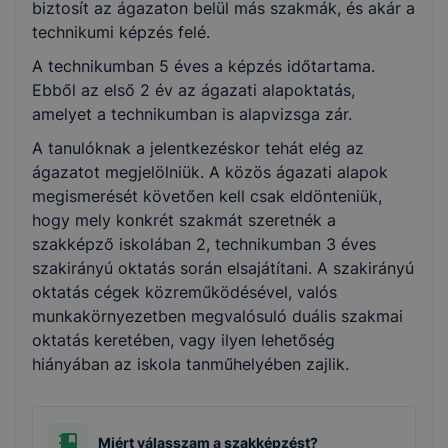
biztosít az ágazaton belül más szakmák, és akár a
Informatika és távközlés
technikumi képzés felé.
A technikumban 5 éves a képzés időtartama.
Rendészet és közszolgálat
Ebből az első 2 év az ágazati alapoktatás,
amelyet a technikumban is alapvizsga zár.
A tanulóknak a jelentkezéskor tehát elég az
ágazatot megjelölniük. A közös ágazati alapok
megismerését követően kell csak eldönteniük,
hogy mely konkrét szakmát szeretnék a
szakképző iskolában 2, technikumban 3 éves
szakirányú oktatás során elsajátítani. A szakirányú
oktatás cégek közreműködésével, valós
munkakörnyezetben megvalósuló duális szakmai
oktatás keretében, vagy ilyen lehetőség
hiányában az iskola tanműhelyében zajlik.
Miért válasszam a szakképzést?