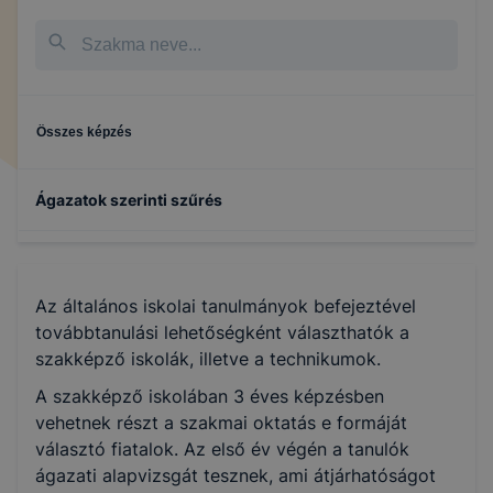
Összes képzés
Ágazatok szerinti szűrés
Elektronika és elektrotechnika
Az általános iskolai tanulmányok befejeztével
Gépészet
továbbtanulási lehetőségként választhatók a
szakképző iskolák, illetve a technikumok.
Specializált gép- és járműgyártás
A szakképző iskolában 3 éves képzésben
vehetnek részt a szakmai oktatás e formáját
választó fiatalok. Az első év végén a tanulók
Honvédelem
ágazati alapvizsgát tesznek, ami átjárhatóságot