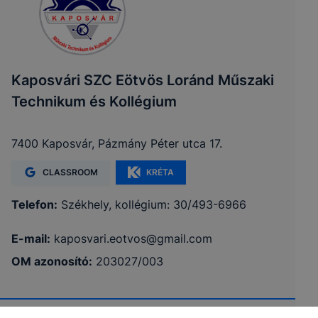
Kaposvári SZC Eötvös Loránd Műszaki
Technikum és Kollégium
7400 Kaposvár, Pázmány Péter utca 17.
CLASSROOM
KRÉTA
Telefon:
Székhely, kollégium: 30/493-6966
E-mail:
kaposvari.eotvos@gmail.com
OM azonosító:
203027/003