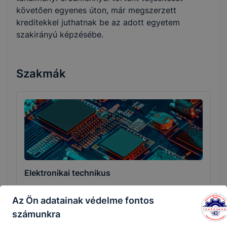
követően egyenes úton, már megszerzett
kreditekkel juthatnak be az adott egyetem
szakirányú képzésébe.
Szakmák
Elektronikai technikus
Elektronika és elektrotechnika
Az Ön adatainak védelme fontos
számunkra
Tovább