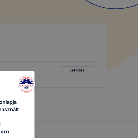
Letöltés
onlapja
használt
k
körű