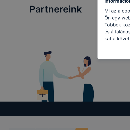
információ
Partnereink
Mi az a coo
Ön egy web
Többek közö
és általáno
kat a követ
hogyan hasz
részeit lát
biztosítsun
oldalunkat,
cookie-kat
változtatás
a cookie-ka
mivel a coo
megkönnyít
megakadályo
lesznek kép
tervezettől