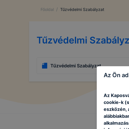
/
Főoldal
Tűzvédelmi Szabályzat
Tűzvédelmi Szabályz
Tűzvédelmi Szabályzat
Az Ön ad
Az Kaposvá
cookie-k (
eszközén, 
alábbiakba
alkalmazásá