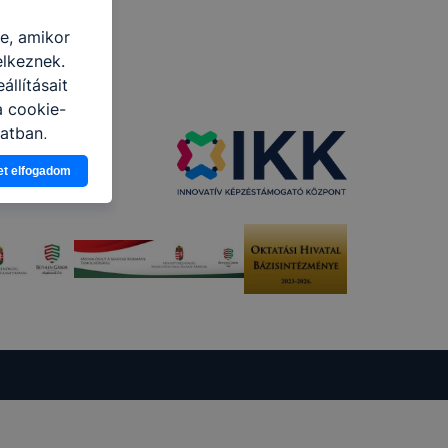
re, amikor
elkeznek.
llításait
a cookie-
latban,
elyik
et elfogadom
atja
ikapcsolni a
ásának a
 elfogadja
t, hogy
k
 nem
 a honlap a