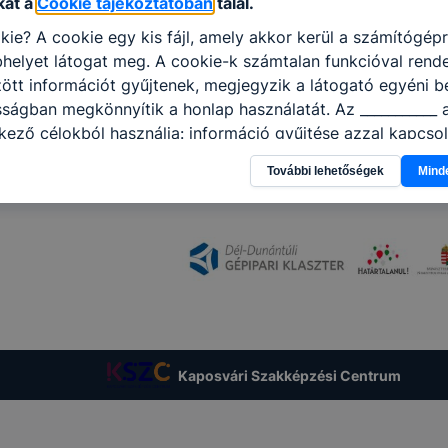
kat a
Cookie tájékoztatóban
talál.
kie? A cookie egy kis fájl, amely akkor kerül a számítógép
helyet látogat meg. A cookie-k számtalan funkcióval rend
tt információt gyűjtenek, megjegyzik a látogató egyéni beá
sságban megkönnyítik a honlap használatát. Az ___________ 
kező célokból használja: információ gyűjtése azzal kapcso
nálja Ön a honlapot -annak felmérésével, hogy a honlap m
További lehetőségek
Mind
ogatja, vagy használja leginkább, így megtudhatjuk, hogyan
k Önnek még jobb felhasználói élményt, ha ismét meglátog
 honlap fejlesztése. Hogyan ellenőrizheti és hogyan tudja k
? Minden modern böngésző engedélyezi a cookie-k beállít
át. A legtöbb böngésző alapértelmezettként automatikusan
t, de ezek általában megváltoztathatók. Felhívjuk figyelmé
kie-k célja honlapunk használhatóságának és folyamataina
ése vagy lehetővé tétele, a cookie-k alkalmazásának
zása vagy törlése által előfordulhat, hogy felhasználóink
Kaposvári Szakképzési Centrum
esek honlapunk funkcióinak teljes körű használatára, vagy
 eltérően fog működni böngészőjében.