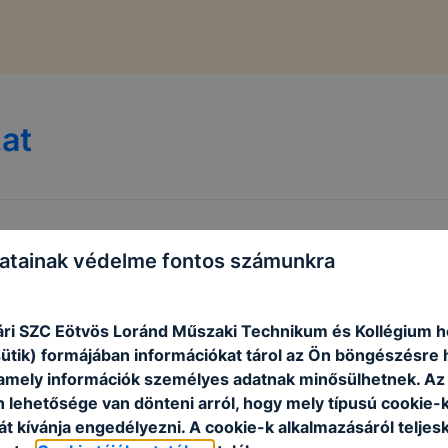
at
atainak védelme fontos számunkra
ri SZC Eötvös Loránd Műszaki Technikum és Kollégium h
sütik) formájában információkat tárol az Ön böngészésre 
amely információk személyes adatnak minősülhetnek. Az
n lehetősége van dönteni arról, hogy mely típusú cookie-
t kívánja engedélyezni. A cookie-k alkalmazásáról teljes