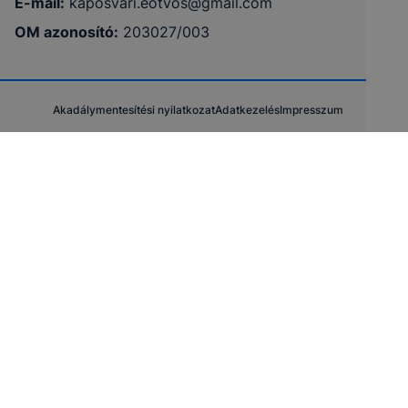
E-mail:
kaposvari.eotvos@gmail.com
OM azonosító:
203027/003
Akadálymentesítési nyilatkozat
Adatkezelés
Impresszum