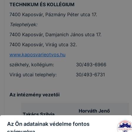
TECHNIKUM ÉS KOLLÉGIUM
7400 Kaposvár, Pázmány Péter utca 17.
Telephelyek:
7400 Kaposvár, Damjanich János utca 17.
7400 Kaposvár, Virág utca 32.
www.kaposvarieotvos.hu
székhely, kollégium: 30/493-6966
Virág utcai telephely: 30/493-6731
Az intézmény vezetői
Horváth Jenő
Takács Szilvia
általános
Az Ön adatainak védelme fontos
igazgató
igazgatóhelyettes
számunkra