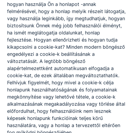
hogyan használja Ön a honlapot -annak
felmérésével, hogy a honlap melyik részeit látogatja,
vagy használja leginkább, így megtudhatjuk, hogyan
Tevékenységre, működésre vonatkozó adatok
biztosítsunk Önnek még jobb felhasználói élményt,
Letöltés
ha ismét meglátogatja oldalunkat, honlap
fejlesztése. Hogyan ellenőrizheti és hogyan tudja
kikapcsolni a cookie-kat? Minden modern böngésző
engedélyezi a cookie-k beállításának a
Gazdálkodási adatok
változtatását. A legtöbb böngésző
alapértelmezettként automatikusan elfogadja a
cookie-kat, de ezek általában megváltoztathatók.
Felhívjuk figyelmét, hogy mivel a cookie-k célja
honlapunk használhatóságának és folyamatainak
megkönnyítése vagy lehetővé tétele, a cookie-k
Archívum
alkalmazásának megakadályozása vagy törlése által
előfordulhat, hogy felhasználóink nem lesznek
képesek honlapunk funkcióinak teljes körű
használatára, vagy a honlap a tervezettől eltérően
fog működni böngészőjében.