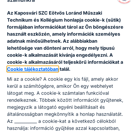
takacs.szilvia@kszc.hu
horvath.jeno@kszc.hu
Az Kaposvári SZC Eötvös Loránd Műszaki
Technikum és Kollégium honlapja cookie-k (sütik)
Ferka Gabriella
Fisli István
formájában információkat tárol az Ön böngészésre
közismereti
szakmai
használt eszközén, amely információk személyes
igazgatóhelyettes
igazgatóhelyettes
adatnak minősülhetnek. Az alábbiakban
lehetősége van dönteni arról, hogy mely típusú
ferka.gabriella@kszc.hu
fisli.istvan@kszc.hu
cookie-k alkalmazását kívánja engedélyezni. A
cookie-k alkalmazásáról teljeskörű információkat a
Mike Gábor
Kiss Ernő
Cookie tájékoztatóban
talál.
szakmai
kollégiumi
Mi az a cookie? A cookie egy kis fájl, amely akkor
igazgatóhelyettes
igazgatóhelyettes
kerül a számítógépre, amikor Ön egy webhelyet
mike.gabor@kszc.hu
kiss.erno@kszc.hu
látogat meg. A cookie-k számtalan funkcióval
rendelkeznek. Többek között információt gyűjtenek,
megjegyzik a látogató egyéni beállításait és
általánosságban megkönnyítik a honlap használatát.
Az ___________ a cookie-kat a következő célokból
Tevékenységre, működésre vonatkozó adatok
használja: információ gyűjtése azzal kapcsolatban,