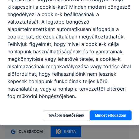
kikapcsolni a cookie-kat? Minden modern böngésző
engedélyezi a cookie-k beállításának a
változtatását. A legtöbb böngésző
alapértelmezettként automatikusan elfogadja a
cookie-kat, de ezek általában megváltoztathatók.
Felhívjuk figyelmét, hogy mivel a cookie-k célja
honlapunk használhatóságának és folyamatainak
megkönnyítése vagy lehetővé tétele, a cookie-k
alkalmazásának megakadályozása vagy törlése által
előfordulhat, hogy felhasználóink nem lesznek
képesek honlapunk funkcióinak teljes körű
használatára, vagy a honlap a tervezettől eltérően
Kaposvári SZC Eötvös Loránd Műszaki
fog működni böngészőjében.
Technikum és Kollégium
További lehetőségek
Mindet elfogadom
7400 Kaposvár, Pázmány Péter utca 17.
CLASSROOM
KRÉTA