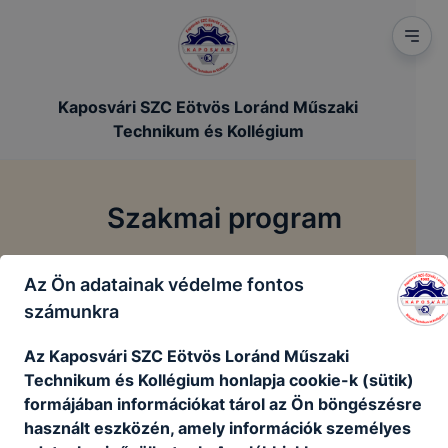
Kaposvári SZC Eötvös Loránd Műszaki
Technikum és Kollégium
Szakmai program
/
/
Főoldal
Szakmai dokumentumok
Szakmai program
Az Ön adatainak védelme fontos
számunkra
.
Az Kaposvári SZC Eötvös Loránd Műszaki
Technikum és Kollégium honlapja cookie-k (sütik)
Eötvös_Szakmai_program_2026_03_16.pdf
formájában információkat tárol az Ön böngészésre
használt eszközén, amely információk személyes
Letöltés