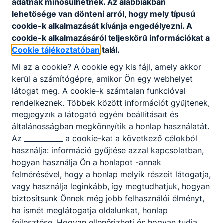
adatnak minősülhetnek. Az alábbiakban
lehetősége van dönteni arról, hogy mely típusú
cookie-k alkalmazását kívánja engedélyezni. A
cookie-k alkalmazásáról teljeskörű információkat a
Cookie tájékoztatóban
talál.
Mi az a cookie? A cookie egy kis fájl, amely akkor
Partnereink
kerül a számítógépre, amikor Ön egy webhelyet
látogat meg. A cookie-k számtalan funkcióval
rendelkeznek. Többek között információt gyűjtenek,
megjegyzik a látogató egyéni beállításait és
általánosságban megkönnyítik a honlap használatát.
Az ___________ a cookie-kat a következő célokból
használja: információ gyűjtése azzal kapcsolatban,
hogyan használja Ön a honlapot -annak
felmérésével, hogy a honlap melyik részeit látogatja,
vagy használja leginkább, így megtudhatjuk, hogyan
biztosítsunk Önnek még jobb felhasználói élményt,
ha ismét meglátogatja oldalunkat, honlap
fejlesztése. Hogyan ellenőrizheti és hogyan tudja