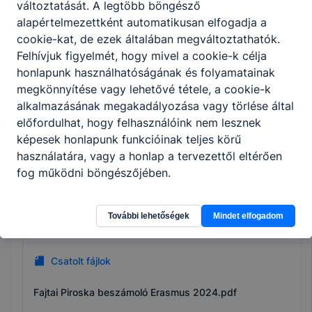
változtatását. A legtöbb böngésző
alapértelmezettként automatikusan elfogadja a
cookie-kat, de ezek általában megváltoztathatók.
2024-1-HU01-KA121-VET-000209023
Felhívjuk figyelmét, hogy mivel a cookie-k célja
honlapunk használhatóságának és folyamatainak
megkönnyítése vagy lehetővé tétele, a cookie-k
Bővebben a projektről
alkalmazásának megakadályozása vagy törlése által
előfordulhat, hogy felhasználóink nem lesznek
képesek honlapunk funkcióinak teljes körű
használatára, vagy a honlap a tervezettől eltérően
2023-1-HU01-KA121-VET-000125069
fog működni böngészőjében.
További lehetőségek
Mindet elfogadom
Bővebben a projektről
Csatolt fájlok
Fajtai Piroska beszámoló Erasmus 2024.pdf