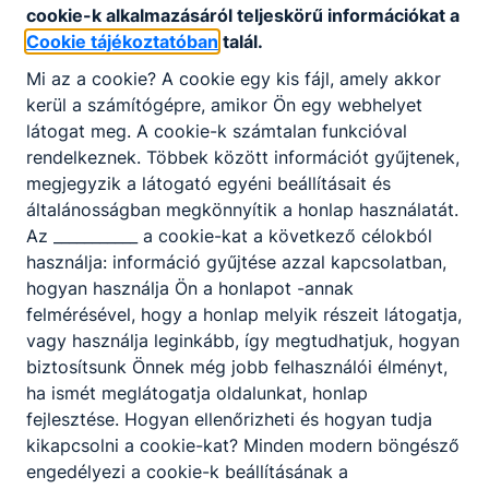
cookie-k alkalmazásáról teljeskörű információkat a
Cookie tájékoztatóban
talál.
Bővebben a projektről
Mi az a cookie? A cookie egy kis fájl, amely akkor
kerül a számítógépre, amikor Ön egy webhelyet
látogat meg. A cookie-k számtalan funkcióval
rendelkeznek. Többek között információt gyűjtenek,
2024-1-HU01-KA121-VET-000209368
megjegyzik a látogató egyéni beállításait és
általánosságban megkönnyítik a honlap használatát.
Az ___________ a cookie-kat a következő célokból
Bővebben a projektről
használja: információ gyűjtése azzal kapcsolatban,
hogyan használja Ön a honlapot -annak
felmérésével, hogy a honlap melyik részeit látogatja,
vagy használja leginkább, így megtudhatjuk, hogyan
Szakmai kerekasztal-beszélgetés az
biztosítsunk Önnek még jobb felhasználói élményt,
együttműködés erősítéséért a KSZC Eötvös
ha ismét meglátogatja oldalunkat, honlap
Loránd Műszaki Technikumban
fejlesztése. Hogyan ellenőrizheti és hogyan tudja
kikapcsolni a cookie-kat? Minden modern böngésző
engedélyezi a cookie-k beállításának a
Bővebben a projektről