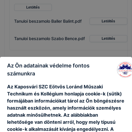
Letöltés
Tanuloi beszamolo Baller Balint.pdf
Letöltés
Tanuloi beszamolo Szabo Bence.pdf
Letöltés
Az Ön adatainak védelme fontos
2024-1-HU01-KA121-VET-000209368
számunkra
Az Kaposvári SZC Eötvös Loránd Műszaki
Bővebben a projektről
Technikum és Kollégium honlapja cookie-k (sütik)
formájában információkat tárol az Ön böngészésre
használt eszközén, amely információk személyes
adatnak minősülhetnek. Az alábbiakban
Szakmai mobilitás Görögországban 2024-1-
lehetősége van dönteni arról, hogy mely típusú
HU01-KA121-VET-000209368
cookie-k alkalmazását kívánja engedélyezni. A