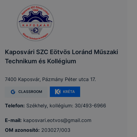
Kaposvári SZC Eötvös Loránd Műszaki
Technikum és Kollégium
7400 Kaposvár, Pázmány Péter utca 17.
CLASSROOM
KRÉTA
Telefon:
Székhely, kollégium: 30/493-6966
E-mail:
kaposvari.eotvos@gmail.com
OM azonosító:
203027/003