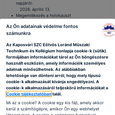
napjáról:
2026. április 13.
Megemlékezés a holokauszt
áldozatairól: 2026. április 16.
Az Ön adatainak védelme fontos
Nemzeti összetartozás
számunkra
napja: 2026.
június 4.
Az Kaposvári SZC Eötvös Loránd Műszaki
Technikum és Kollégium honlapja cookie-k (sütik)
formájában információkat tárol az Ön böngészésre
Vizsgák rendje:
használt eszközén, amely információk személyes
adatnak minősülhetnek. Az alábbiakban
Közép- és emelt szintű írásbeli érettségi
lehetősége van dönteni arról, hogy mely típusú
vizsgák: 2026. május 4–22.
cookie-k alkalmazását kívánja engedélyezni. A
Emelt szintű szóbeli érettségi
cookie-k alkalmazásáról teljeskörű információkat a
vizsgák: 2026. június 3–
Cookie tájékoztatóban
talál.
10.
Középszintű szóbeli érettségi
Mi az a cookie? A cookie egy kis fájl, amely akkor
vizsgák: 2026. június 15–
kerül a számítógépre, amikor Ön egy webhelyet
július 1.
látogat meg. A cookie-k számtalan funkcióval