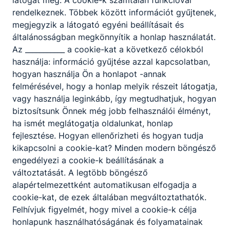
Szakmai vizsgák
rendelkeznek. Többek között információt gyűjtenek,
kezdete:
megjegyzik a látogató egyéni beállításait és
2026. május 4.
általánosságban megkönnyítik a honlap használatát.
Ágazati alapvizsga: 1/9., 10.
Az ___________ a cookie-kat a következő célokból
évfolyam 2026. június 1-5.
használja: információ gyűjtése azzal kapcsolatban,
hogyan használja Ön a honlapot -annak
felmérésével, hogy a honlap melyik részeit látogatja,
A
2025/26
tanév rendje, fontosabb
vagy használja leginkább, így megtudhatjuk, hogyan
eseményei
biztosítsunk Önnek még jobb felhasználói élményt,
ha ismét meglátogatja oldalunkat, honlap
A 2024/25 tanév rendje, fontosabb
fejlesztése. Hogyan ellenőrizheti és hogyan tudja
eseményei
kikapcsolni a cookie-kat? Minden modern böngésző
engedélyezi a cookie-k beállításának a
változtatását. A legtöbb böngésző
Az I. félév 2025. január 17-ig tart
alapértelmezettként automatikusan elfogadja a
2025. január 24-ig kell a félévi tanulmányi
cookie-kat, de ezek általában megváltoztathatók.
eredményekről a szülőket értesíteni.
Felhívjuk figyelmét, hogy mivel a cookie-k célja
honlapunk használhatóságának és folyamatainak
Őszi szünet