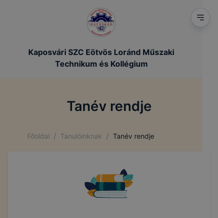
Kaposvári SZC Eötvös Loránd Műszaki
Technikum és Kollégium
Tanév rendje
/
/
Főoldal
Tanulóinknak
Tanév rendje