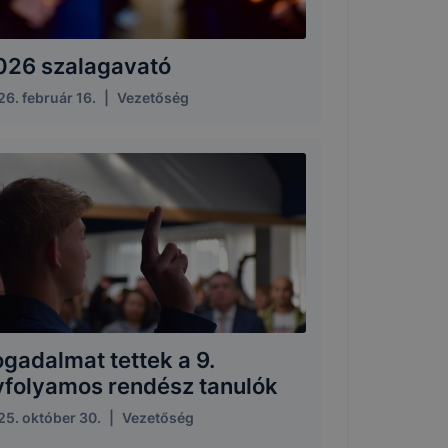
026 szalagavató
6. február 16.
|
Vezetőség
ogadalmat tettek a 9.
vfolyamos rendész tanulók
25. október 30.
|
Vezetőség