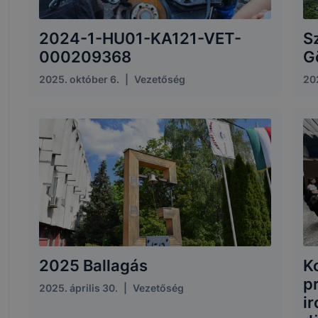
2024-1-HU01-KA121-VET-
S
000209368
G
2025. október 6.
|
Vezetőség
20
2025 Ballagás
K
p
2025. április 30.
|
Vezetőség
ir