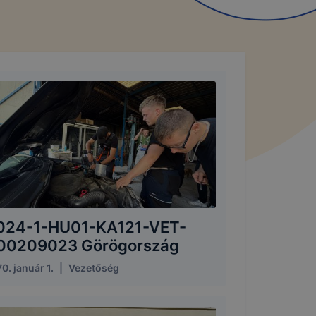
024-1-HU01-KA121-VET-
00209023 Görögország
0. január 1.
|
Vezetőség