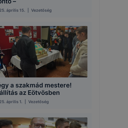
öntő –
5. április 15.
|
Vezetőség
égy a szakmád mestere!
állítás az Eötvösben
5. április 1.
|
Vezetőség