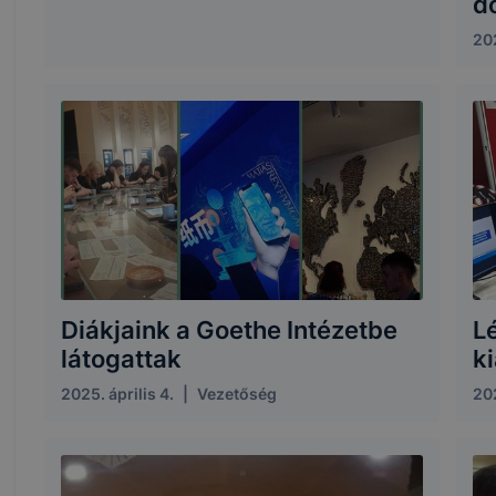
d
202
Diákjaink a Goethe Intézetbe
L
látogattak
ki
2025. április 4.
|
Vezetőség
202