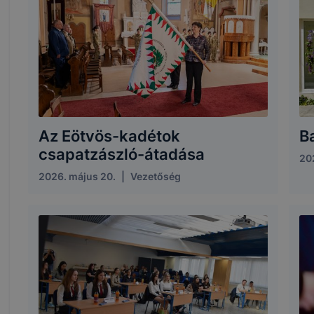
Az Eötvös-kadétok
B
csapatzászló-átadása
202
2026. május 20.
|
Vezetőség