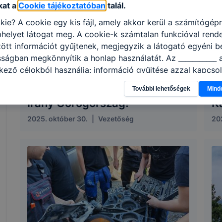
kat a
Cookie tájékoztatóban
talál.
kie? A cookie egy kis fájl, amely akkor kerül a számítógép
helyet látogat meg. A cookie-k számtalan funkcióval rend
tt információt gyűjtenek, megjegyzik a látogató egyéni beá
sságban megkönnyítik a honlap használatát. Az ___________ 
kező célokból használja: információ gyűjtése azzal kapcso
nálja Ön a honlapot -annak felmérésével, hogy a honlap m
További lehetőségek
Mind
ogatja, vagy használja leginkább, így megtudhatjuk, hogyan
Irány Görögország!
K
k Önnek még jobb felhasználói élményt, ha ismét meglátog
 honlap fejlesztése. Hogyan ellenőrizheti és hogyan tudja k
2025. október 30.
|
Vezetőség
20
? Minden modern böngésző engedélyezi a cookie-k beállít
át. A legtöbb böngésző alapértelmezettként automatikusan
t, de ezek általában megváltoztathatók. Felhívjuk figyelmé
kie-k célja honlapunk használhatóságának és folyamataina
ése vagy lehetővé tétele, a cookie-k alkalmazásának
zása vagy törlése által előfordulhat, hogy felhasználóink
esek honlapunk funkcióinak teljes körű használatára, vagy
 eltérően fog működni böngészőjében.