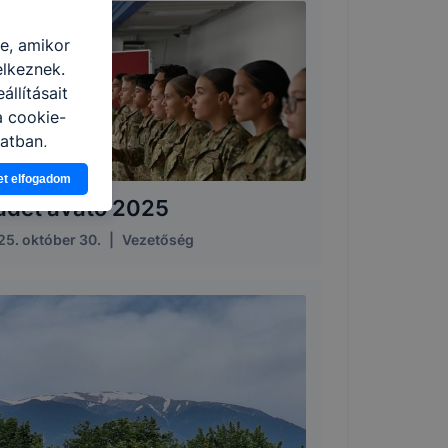
re, amikor
elkeznek.
llításait
a cookie-
latban,
elyik
et elfogadom
adét avató 2025
atja
ikapcsolni a
25. október 30.
|
Vezetőség
ásának a
 elfogadja
t, hogy
k
 nem
 a honlap a