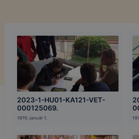
2023-1-HU01-KA121-VET-
2
000125069.
0
1970. január 1.
197