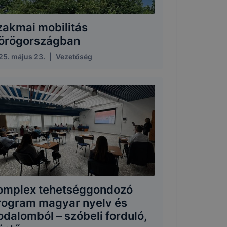
zakmai mobilitás
örögországban
25. május 23.
|
Vezetőség
omplex tehetséggondozó
rogram magyar nyelv és
odalomból – szóbeli forduló,