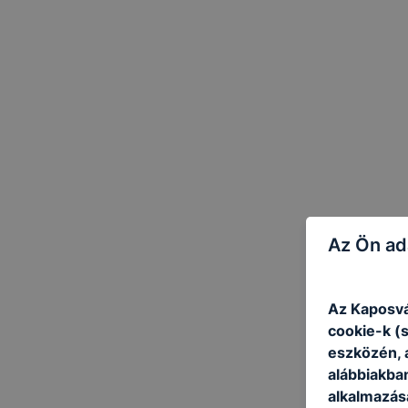
Az Ön ad
Az Kaposvá
cookie-k (
eszközén, 
alábbiakba
alkalmazásá