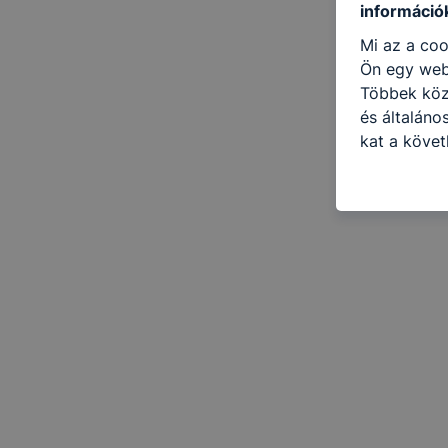
információ
Mi az a coo
Ön egy web
Többek közö
és általáno
kat a követ
hogyan hasz
részeit lát
biztosítsun
oldalunkat,
cookie-kat
változtatás
a cookie-ka
mivel a coo
megkönnyít
megakadályo
lesznek kép
tervezettől