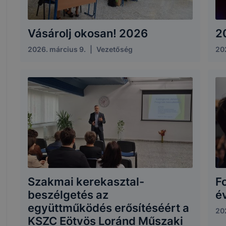
Vásárolj okosan! 2026
2
2026. március 9.
|
Vezetőség
202
Szakmai kerekasztal-
F
beszélgetés az
é
együttműködés erősítéséért a
20
KSZC Eötvös Loránd Műszaki