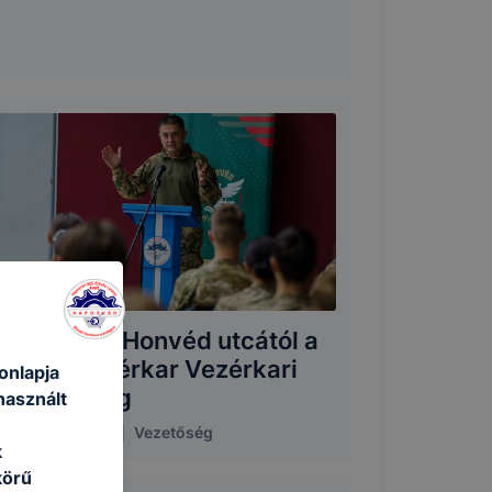
 kaposvári Honvéd utcától a
onvéd Vezérkar Vezérkari
onlapja
őnöke címig
használt
25. október 30.
|
Vezetőség
k
körű