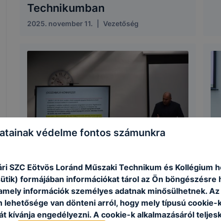
Technikumban
2025. november 11.
|
Vezetőség
atainak védelme fontos számunkra
Két keréken is biztonságban
A
H
ri SZC Eötvös Loránd Műszaki Technikum és Kollégium h
2025. október 30.
|
Vezetőség
F
sütik) formájában információkat tárol az Ön böngészésre 
amely információk személyes adatnak minősülhetnek. Az
20
n lehetősége van dönteni arról, hogy mely típusú cookie-
t kívánja engedélyezni. A cookie-k alkalmazásáról teljes