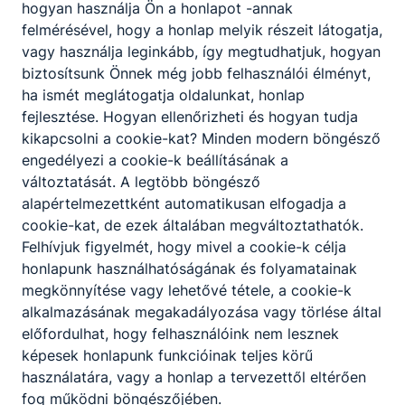
hogyan használja Ön a honlapot -annak
felmérésével, hogy a honlap melyik részeit látogatja,
vagy használja leginkább, így megtudhatjuk, hogyan
biztosítsunk Önnek még jobb felhasználói élményt,
ha ismét meglátogatja oldalunkat, honlap
fejlesztése. Hogyan ellenőrizheti és hogyan tudja
kikapcsolni a cookie-kat? Minden modern böngésző
engedélyezi a cookie-k beállításának a
változtatását. A legtöbb böngésző
alapértelmezettként automatikusan elfogadja a
cookie-kat, de ezek általában megváltoztathatók.
Felhívjuk figyelmét, hogy mivel a cookie-k célja
honlapunk használhatóságának és folyamatainak
megkönnyítése vagy lehetővé tétele, a cookie-k
alkalmazásának megakadályozása vagy törlése által
előfordulhat, hogy felhasználóink nem lesznek
képesek honlapunk funkcióinak teljes körű
használatára, vagy a honlap a tervezettől eltérően
fog működni böngészőjében.