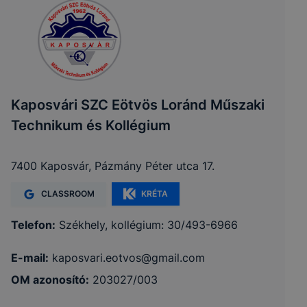
Kaposvári SZC Eötvös Loránd Műszaki
Technikum és Kollégium
7400 Kaposvár, Pázmány Péter utca 17.
CLASSROOM
KRÉTA
Telefon:
Székhely, kollégium: 30/493-6966
E-mail:
kaposvari.eotvos@gmail.com
OM azonosító:
203027/003