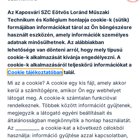
Az Kaposvári SZC Eötvös Loránd Műszaki
Technikum és Kollégium honlapja cookie-k (sütik)
formájában információkat tárol az Ön böngészésre
használt eszközén, amely információk személyes
adatnak minősülhetnek. Az alábbiakban
lehetősége van dönteni arról, hogy mely típusú
cookie-k alkalmazását kívánja engedélyezni. A
cookie-k alkalmazásáról teljeskörű információkat a
Cookie tájékoztatóban
talál.
Mi az a cookie? A cookie egy kis fájl, amely akkor
kerül a számítógépre, amikor Ön egy webhelyet
látogat meg. A cookie-k számtalan funkcióval
rendelkeznek. Többek között információt gyűjtenek,
megjegyzik a látogató egyéni beállításait és
általánosságban megkönnyítik a honlap használatát.
Az ___________ a cookie-kat a következő célokból
használja: információ gyűjtése azzal kapcsolatban,