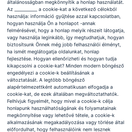
általánosságban megkönnyítik a honlap használatát.
Az ___________ a cookie-kat a következő célokból
használja: információ gyűjtése azzal kapcsolatban,
hogyan használja Ön a honlapot -annak
Partnereink
felmérésével, hogy a honlap melyik részeit látogatja,
vagy használja leginkább, így megtudhatjuk, hogyan
biztosítsunk Önnek még jobb felhasználói élményt,
ha ismét meglátogatja oldalunkat, honlap
fejlesztése. Hogyan ellenőrizheti és hogyan tudja
kikapcsolni a cookie-kat? Minden modern böngésző
engedélyezi a cookie-k beállításának a
változtatását. A legtöbb böngésző
alapértelmezettként automatikusan elfogadja a
cookie-kat, de ezek általában megváltoztathatók.
Felhívjuk figyelmét, hogy mivel a cookie-k célja
honlapunk használhatóságának és folyamatainak
megkönnyítése vagy lehetővé tétele, a cookie-k
alkalmazásának megakadályozása vagy törlése által
előfordulhat, hogy felhasználóink nem lesznek