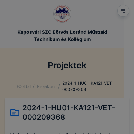
Kaposvári SZC Eötvös Loránd Műszaki
Technikum és Kollégium
Projektek
2024-1-HU01-KA121-VET-
/
/
Főoldal
Projektek
000209368
2024-1-HU01-KA121-VET-
000209368