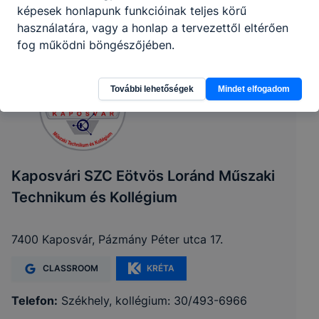
képesek honlapunk funkcióinak teljes körű
használatára, vagy a honlap a tervezettől eltérően
fog működni böngészőjében.
További lehetőségek
Mindet elfogadom
Kaposvári SZC Eötvös Loránd Műszaki
Technikum és Kollégium
7400 Kaposvár, Pázmány Péter utca 17.
CLASSROOM
KRÉTA
Telefon:
Székhely, kollégium: 30/493-6966