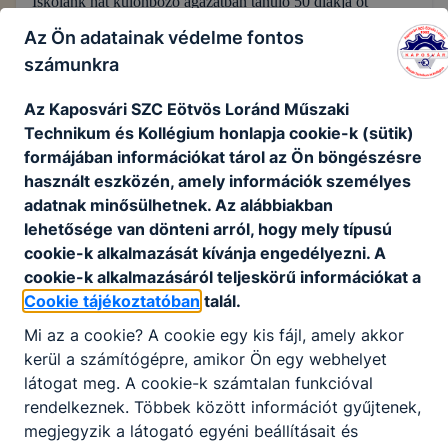
Iskolánk hat különböző ágazatban tanuló 50 diákja öt
kísérővel, ma hajnalban elindult Görögországba, hogy
Az Ön adatainak védelme fontos
megkezdje kéthetes szakmai gyakorlatát a 2024-1-HU01-
számunkra
KA121-VET-000209368 azonosítószámú, az
Eötvös
Tanulóinak Szakmai Gyakorlata Görögországban
című
Az Kaposvári SZC Eötvös Loránd Műszaki
Erasmus+ pályázat keretében. Hasznos időtöltést kívánunk
Technikum és Kollégium honlapja cookie-k (sütik)
mindnyájuknak!
formájában információkat tárol az Ön böngészésre
használt eszközén, amely információk személyes
adatnak minősülhetnek. Az alábbiakban
GALÉRIA
lehetősége van dönteni arról, hogy mely típusú
cookie-k alkalmazását kívánja engedélyezni. A
2024-1-HU01-KA121-VET-000209368
cookie-k alkalmazásáról teljeskörű információkat a
Cookie tájékoztatóban
talál.
Mi az a cookie? A cookie egy kis fájl, amely akkor
kerül a számítógépre, amikor Ön egy webhelyet
látogat meg. A cookie-k számtalan funkcióval
rendelkeznek. Többek között információt gyűjtenek,
megjegyzik a látogató egyéni beállításait és