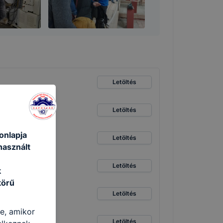
Letöltés
Letöltés
onlapja
Letöltés
használt
Letöltés
k
körű
Letöltés
re, amikor
Letöltés