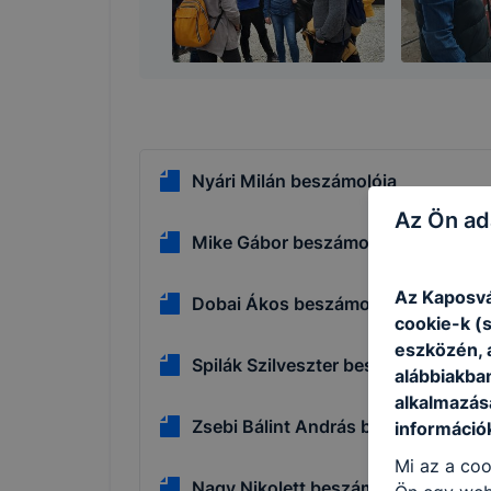
Nyári Milán beszámolója
Az Ön ad
Mike Gábor beszámolója
Az Kaposvá
Dobai Ákos beszámolója
cookie-k (
eszközén, 
Spilák Szilveszter beszámolója
alábbiakba
alkalmazásá
Zsebi Bálint András beszámolója
információ
Mi az a coo
Nagy Nikolett beszámolója