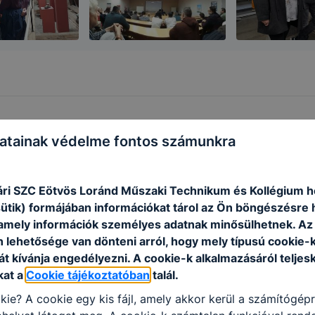
atainak védelme fontos számunkra
ri SZC Eötvös Loránd Műszaki Technikum és Kollégium h
sütik) formájában információkat tárol az Ön böngészésre 
amely információk személyes adatnak minősülhetnek. Az
n lehetősége van dönteni arról, hogy mely típusú cookie-
t kívánja engedélyezni. A cookie-k alkalmazásáról teljes
kat a
Cookie tájékoztatóban
talál.
kie? A cookie egy kis fájl, amely akkor kerül a számítógép