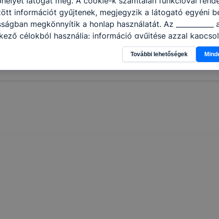
helyet látogat meg. A cookie-k számtalan funkcióval rend
tt információt gyűjtenek, megjegyzik a látogató egyéni beá
sságban megkönnyítik a honlap használatát. Az ___________ 
kező célokból használja: információ gyűjtése azzal kapcso
nálja Ön a honlapot -annak felmérésével, hogy a honlap m
További lehetőségek
Mind
ogatja, vagy használja leginkább, így megtudhatjuk, hogyan
k Önnek még jobb felhasználói élményt, ha ismét meglátog
 honlap fejlesztése. Hogyan ellenőrizheti és hogyan tudja k
? Minden modern böngésző engedélyezi a cookie-k beállít
át. A legtöbb böngésző alapértelmezettként automatikusan
t, de ezek általában megváltoztathatók. Felhívjuk figyelmé
kie-k célja honlapunk használhatóságának és folyamataina
ése vagy lehetővé tétele, a cookie-k alkalmazásának
zása vagy törlése által előfordulhat, hogy felhasználóink
esek honlapunk funkcióinak teljes körű használatára, vagy
 eltérően fog működni böngészőjében.