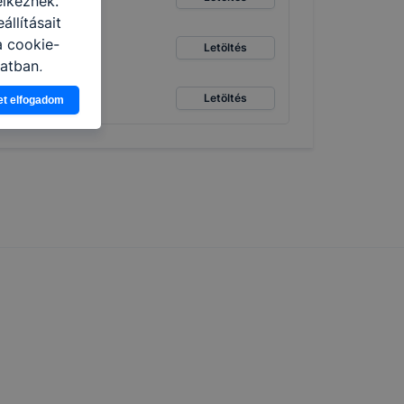
elkeznek.
llításait
a cookie-
Letöltés
latban,
elyik
Letöltés
et elfogadom
atja
ikapcsolni a
ásának a
 elfogadja
t, hogy
k
 nem
 a honlap a