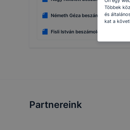
Ön egy web
Többek közö
és általáno
Németh Géza beszámolója
kat a követ
hogyan hasz
Fisli István beszámolója
részeit lát
biztosítsun
oldalunkat,
cookie-kat
változtatás
a cookie-ka
mivel a coo
megkönnyít
megakadályo
lesznek kép
Partnereink
tervezettől