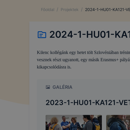
/
/
Főoldal
Projektek
2024-1-HU01-KA121-V
2024-1-HU01-KA
Kilenc kollégánk egy hetet tölt Szlovéniában tr
vesznek részt ugyanott, egy másik Erasmus+ pály
kikapcsolódásra is.
GALÉRIA
2023-1-HU01-KA121-VE