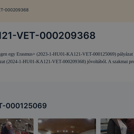
ET-000209368
121-VET-000209368
éningen egy Erasmus+ (2023-1-HU01-KA121-VET-000125069) pályázat k
ázat (2024-1-HU01-KA121-VET-000209368) jóvoltából. A szakmai progr
T-000125069