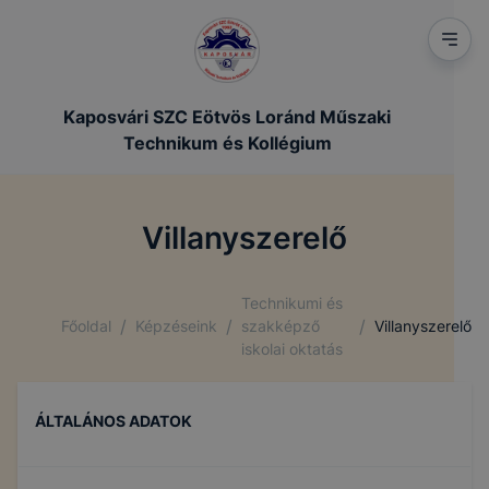
Kaposvári SZC Eötvös Loránd Műszaki
Technikum és Kollégium
Villanyszerelő
Technikumi és
/
/
/
Főoldal
Képzéseink
szakképző
Villanyszerelő
iskolai oktatás
ÁLTALÁNOS ADATOK