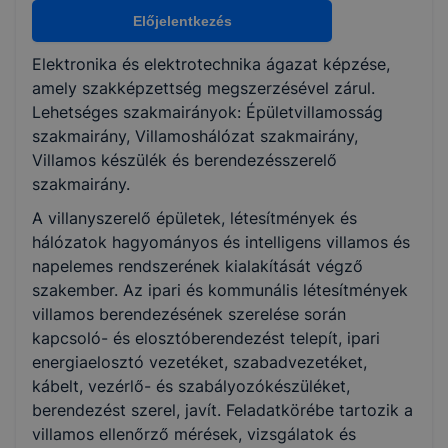
Épületvillamosság
Előjelentkezés
Villamoshálózat
Villamos készülék és berendezésszerelő
Elektronika és elektrotechnika ágazat képzése,
amely szakképzettség megszerzésével zárul.
Lehetséges szakmairányok: Épületvillamosság
KKK/PTT
szakmairány, Villamoshálózat szakmairány,
KKK letöltése (pdf)
Villamos készülék és berendezésszerelő
PTT letöltése (pdf)
szakmairány.
A villanyszerelő épületek, létesítmények és
Okleveles technikusképzés
hálózatok hagyományos és intelligens villamos és
Nem
napelemes rendszerének kialakítását végző
szakember. Az ipari és kommunális létesítmények
villamos berendezésének szerelése során
kapcsoló- és elosztóberendezést telepít, ipari
energiaelosztó vezetéket, szabadvezetéket,
kábelt, vezérlő- és szabályozókészüléket,
berendezést szerel, javít. Feladatkörébe tartozik a
villamos ellenőrző mérések, vizsgálatok és