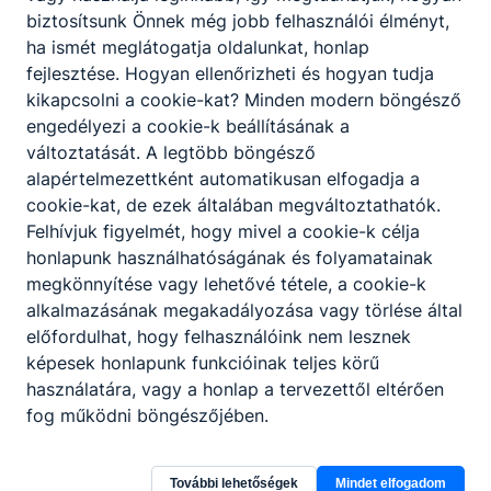
szerelő szakmairány.
biztosítsunk Önnek még jobb felhasználói élményt,
A villanyszerelő épületek, létesítmények és
ha ismét meglátogatja oldalunkat, honlap
hálózatok hagyományos és intelligens villamos és
fejlesztése. Hogyan ellenőrizheti és hogyan tudja
napelemes rendszerének kialakítását végző
kikapcsolni a cookie-kat? Minden modern böngésző
szakember. Az ipari és kommunális létesít-
engedélyezi a cookie-k beállításának a
mények villamos berendezésének szerelése során
változtatását. A legtöbb böngésző
kapcsoló- és elosztóberendezést telepít, ipari
alapértelmezettként automatikusan elfogadja a
energia elosztó vezetéket, szabadvezetéket,
cookie-kat, de ezek általában megváltoztathatók.
kábelt, vezérlő- és szabályozókészüléket,
Felhívjuk figyelmét, hogy mivel a cookie-k célja
berendezést szerel, javít. Feladatkörébe tartozik a
honlapunk használhatóságának és folyamatainak
villamos ellenőrző mérések, vizsgálatok és
megkönnyítése vagy lehetővé tétele, a cookie-k
beállítások elvégzése is.
alkalmazásának megakadályozása vagy törlése által
előfordulhat, hogy felhasználóink nem lesznek
Kompetenciaelvárás
képesek honlapunk funkcióinak teljes körű
Logikai gondolkodás, jó szemmérték, tér- és
használatára, vagy a honlap a tervezettől eltérően
színlátás, önállóság, kézügyesség, probléma-
fog működni böngészőjében.
megoldó képesség, csapatmunkában
együttműködési készség.
További lehetőségek
Mindet elfogadom