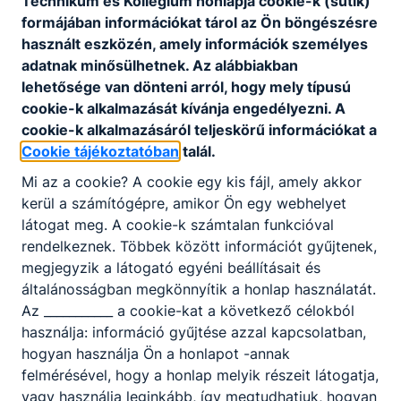
Technikum és Kollégium honlapja cookie-k (sütik)
gyengeáramú hálózatot létesít;
formájában információkat tárol az Ön böngészésre
hagyományos és intelligens épület villamos
használt eszközén, amely információk személyes
berendezését szereli, javítja, karbantartja,
adatnak minősülhetnek. Az alábbiakban
kezelését betanítja;
lehetősége van dönteni arról, hogy mely típusú
egyszerű multimédiás és kommunikációs
cookie-k alkalmazását kívánja engedélyezni. A
alkalmazásokat kezel, terveket, műszaki
cookie-k alkalmazásáról teljeskörű információkat a
leírásokat olvas, értelmez;
Cookie tájékoztatóban
talál.
kisgépeket, mérőműszereket,
Mi az a cookie? A cookie egy kis fájl, amely akkor
kéziszerszámokat használ a technológiai
kerül a számítógépre, amikor Ön egy webhelyet
alapműveleteknél.
látogat meg. A cookie-k számtalan funkcióval
rendelkeznek. Többek között információt gyűjtenek,
megjegyzik a látogató egyéni beállításait és
ISKOLASPECIFIKUS INFORMÁCIÓK A KÉPZÉSHEZ
általánosságban megkönnyítik a honlap használatát.
Elektronika és elektrotechnika ágazat 3 éves
Az ___________ a cookie-kat a következő célokból
képzése, amely szakképzettség megszerzésével
használja: információ gyűjtése azzal kapcsolatban,
zárul. Lehetséges szakmairányok:
hogyan használja Ön a honlapot -annak
Épületvillamosság szakmairány, Villamoshálózat
felmérésével, hogy a honlap melyik részeit látogatja,
szakmai- rány, Villamos készülék és berendezés
vagy használja leginkább, így megtudhatjuk, hogyan