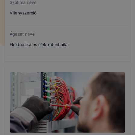
Szakma neve
Villanyszerelő
Ágazat neve
Elektronika és elektrotechnika
Szakmajegyzék száma
407130407
Képzés időtartama
3 év
Választható szakmairányok: