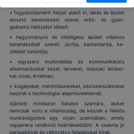
A szakképzettséggel rendelkező
• fogyasztásmérő helyet alakít ki, lakás és épület
elosztó berendezést szerel, erős- és gyen-
geáramú hálózatot létesít;
• hagyományos és intelligens épület villamos
berendezését szereli, javítja, karbantartja, ke-
zelését betanítja;
• egyszerű multimédiás és kommunikációs
alkalmazásokat kezel, terveket, műszaki leíráso-
kat olvas, értelmez;
• kisgépeket, mérőműszereket, kéziszerszámokat
használ a technológiai alapműveleteknél.
Ajánlott mindazon fiatalok számára, akiket
nemcsak vonz a villamosság, de készek a felelős
munkavégzésre egy olyan szakmában, amely
napjainkra rendkívül felértékelődött. A szakma jó
perspektívát és változatos feladatokat kínál.