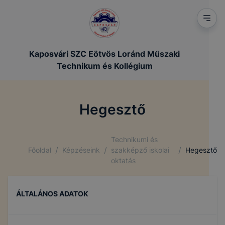
Kaposvári SZC Eötvös Loránd Műszaki
Technikum és Kollégium
Hegesztő
Technikumi és
/
/
/
Főoldal
Képzéseink
szakképző iskolai
Hegesztő
oktatás
ÁLTALÁNOS ADATOK