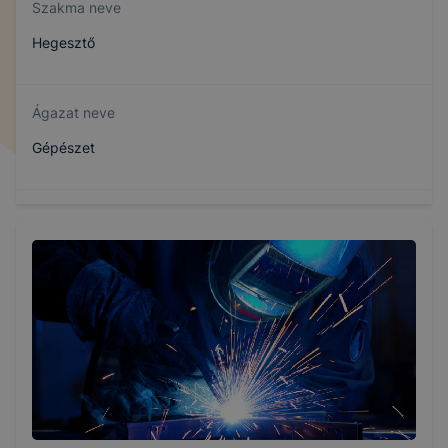
Szakma neve
Hegesztő
Ágazat neve
Gépészet
Szakmajegyzék száma
407151008
Képzés időtartama
3 év
Választható szakmairányok: