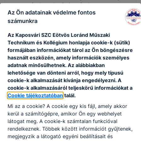
gépeket, ellenőrzi a gépeken a
Az Ön adatainak védelme fontos
tanúsítványok érvényességét;
előkészíti a munkadarabokat, elvégzi a
számunkra
szükséges vágásokat, darabolásokat,
Az Kaposvári SZC Eötvös Loránd Műszaki
illetve a hegesztést;
Technikum és Kollégium honlapja cookie-k (sütik)
önellenőrzést végez a munka megkezdése
formájában információkat tárol az Ön böngészésre
előtt és közben;
használt eszközén, amely információk személyes
művelet befejezése után a rendelkezésre
adatnak minősülhetnek. Az alábbiakban
álló diagnosztikai eljárásokkal ellenőrzi az
lehetősége van dönteni arról, hogy mely típusú
elvégzett munka minőségét, a varrat hibáit
cookie-k alkalmazását kívánja engedélyezni. A
javítja;
cookie-k alkalmazásáról teljeskörű információkat a
betartja és betartatja a munkabiztonsági
Cookie tájékoztatóban
talál.
és környezetvédelmi előírásokat.
Mi az a cookie? A cookie egy kis fájl, amely akkor
kerül a számítógépre, amikor Ön egy webhelyet
ISKOLASPECIFIKUS INFORMÁCIÓK A KÉPZÉSHEZ
látogat meg. A cookie-k számtalan funkcióval
rendelkeznek. Többek között információt gyűjtenek,
Gépészet ágazat 3 éves képzése, amely
megjegyzik a látogató egyéni beállításait és
szakképzettség megszerzésével zárul. A hegesztő