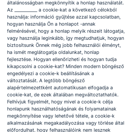
általánosságban megkönnyítik a honlap használatát.
kü- lönálló szerkezeti elemként készült
Az ___________ a cookie-kat a következő célokból
gépalkatrészeket, szerkezeti elemeket egymáshoz
használja: információ gyűjtése azzal kapcsolatban,
rögzít, különféle hegesztési technikák, eljárások
hogyan használja Ön a honlapot -annak
alkalmazásával. A hegesztés során a
felmérésével, hogy a honlap melyik részeit látogatja,
munkadarabo- kat hővel, nyomással vagy
vagy használja leginkább, így megtudhatjuk, hogyan
mindkettővel egyesíti oly módon, hogy a
biztosítsunk Önnek még jobb felhasználói élményt,
munkadarabok között nem oldható kapcsolat jön
ha ismét meglátogatja oldalunkat, honlap
létre.
fejlesztése. Hogyan ellenőrizheti és hogyan tudja
Pontos, önálló, szabálykövető magatartással
kikapcsolni a cookie-kat? Minden modern böngésző
tanulmányozza és értelmezi a munka tárgyára,
engedélyezi a cookie-k beállításának a
céljára és a technológiára vonatkozó
változtatását. A legtöbb böngésző
dokumentumokat. Ismeri és biztonsággal
alapértelmezettként automatikusan elfogadja a
használja a kézi és kisgépes fémalakító
cookie-kat, de ezek általában megváltoztathatók.
műveletekhez használatos gépeket,
Felhívjuk figyelmét, hogy mivel a cookie-k célja
szerszámokat, mérőeszkö- zöket,
honlapunk használhatóságának és folyamatainak
védőfelszereléseket.
megkönnyítése vagy lehetővé tétele, a cookie-k
alkalmazásának megakadályozása vagy törlése által
Kompetenciaelvárás
előfordulhat, hogy felhasználóink nem lesznek