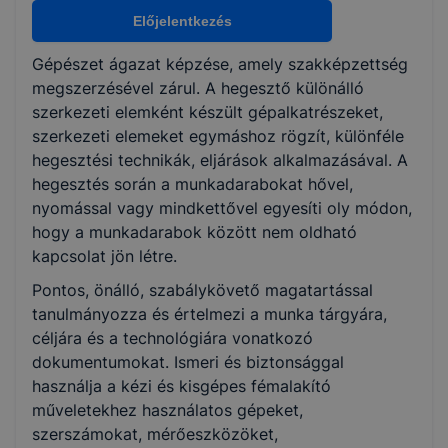
Nem válaszható
Előjelentkezés
Gépészet ágazat képzése, amely szakképzettség
KKK/PTT
megszerzésével zárul. A hegesztő különálló
KKK letöltése (pdf)
szerkezeti elemként készült gépalkatrészeket,
PTT letöltése (pdf)
szerkezeti elemeket egymáshoz rögzít, különféle
hegesztési technikák, eljárások alkalmazásával. A
hegesztés során a munkadarabokat hővel,
Okleveles technikusképzés
nyomással vagy mindkettővel egyesíti oly módon,
Nem
hogy a munkadarabok között nem oldható
kapcsolat jön létre.
Pontos, önálló, szabálykövető magatartással
tanulmányozza és értelmezi a munka tárgyára,
céljára és a technológiára vonatkozó
dokumentumokat. Ismeri és biztonsággal
használja a kézi és kisgépes fémalakító
műveletekhez használatos gépeket,
szerszámokat, mérőeszközöket,