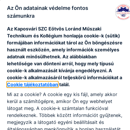
közreműködik;
a gyártási folyamatban minőségellenőrzést
Az Ön adatainak védelme fontos
végez, ellenőrzi a gyártósorról lekerülő
számunkra
gépjárművek minőségét;
megállapítja és megszünteti a hibákat és
Az Kaposvári SZC Eötvös Loránd Műszaki
zavarokat, ehhez automatikus mérő- és
Technikum és Kollégium honlapja cookie-k (sütik)
vizsgáló rendszereket használ;
formájában információkat tárol az Ön böngészésre
kezeli a járműveket és azok rendszereit,
használt eszközén, amely információk személyes
üzembe helyezi a járműveket;
adatnak minősülhetnek. Az alábbiakban
mechanikus és elektromos alkatrészeket
lehetősége van dönteni arról, hogy mely típusú
össze- és szétszerel, valamint ellenőriz;
cookie-k alkalmazását kívánja engedélyezni. A
járműveket és rendszereket karbantart,
cookie-k alkalmazásáról teljeskörű információkat a
javít és beállít;
Cookie tájékoztatóban
talál.
hibákat és zavarokat keres, mérési
Mi az a cookie? A cookie egy kis fájl, amely akkor
eredményeket értékel;
kerül a számítógépre, amikor Ön egy webhelyet
munkahelyi logisztikai ismereteket
látogat meg. A cookie-k számtalan funkcióval
alkalmaz;
rendelkeznek. Többek között információt gyűjtenek,
minőségi, valamint a munkavégzéshez
megjegyzik a látogató egyéni beállításait és
szükséges utasításokat értelmez.
általánosságban megkönnyítik a honlap használatát.