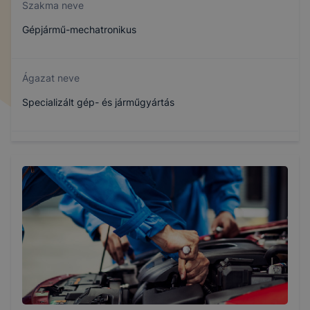
Szakma neve
Gépjármű-mechatronikus
Ágazat neve
Specializált gép- és járműgyártás
Szakmajegyzék száma
407161905
Képzés időtartama
3 év
Választható szakmairányok: