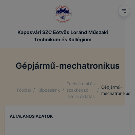
Kaposvári SZC Eötvös Loránd Műszaki
Technikum és Kollégium
Gépjármű-mechatronikus
Technikumi és
Gépjármű-
/
/
/
Főoldal
Képzéseink
szakképző
mechatronikus
iskolai oktatás
ÁLTALÁNOS ADATOK