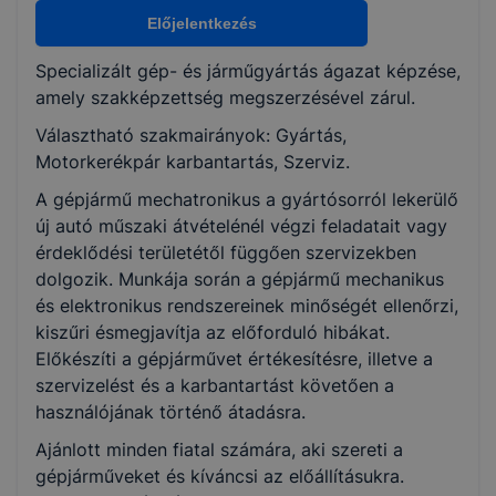
Gyártás
Előjelentkezés
Motorkerékpár karbantartás
Szerviz
Specializált gép- és járműgyártás ágazat képzése,
amely szakképzettség megszerzésével zárul.
Választható szakmairányok: Gyártás,
KKK/PTT
Motorkerékpár karbantartás, Szerviz.
KKK letöltése (pdf)
PTT letöltése (pdf)
A gépjármű mechatronikus a gyártósorról lekerülő
új autó műszaki átvételénél végzi feladatait vagy
érdeklődési területétől függően szervizekben
Okleveles technikusképzés
dolgozik. Munkája során a gépjármű mechanikus
Nem
és elektronikus rendszereinek minőségét ellenőrzi,
kiszűri ésmegjavítja az előforduló hibákat.
Előkészíti a gépjárművet értékesítésre, illetve a
szervizelést és a karbantartást követően a
használójának történő átadásra.
Ajánlott minden fiatal számára, aki szereti a
gépjárműveket és kíváncsi az előállításukra.