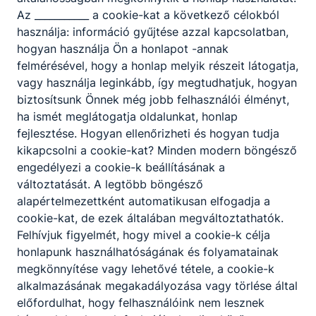
Az ___________ a cookie-kat a következő célokból
használja: információ gyűjtése azzal kapcsolatban,
ISKOLASPECIFIKUS INFORMÁCIÓK A KÉPZÉSHEZ
hogyan használja Ön a honlapot -annak
felmérésével, hogy a honlap melyik részeit látogatja,
Specializált gép- és járműgyártás ágazat 3 éves
vagy használja leginkább, így megtudhatjuk, hogyan
képzése, amely szakképzettség megszerzésé- vel
biztosítsunk Önnek még jobb felhasználói élményt,
zárul. Választható szakmairányok: Gyártás,
ha ismét meglátogatja oldalunkat, honlap
Motorkerékpár karbantartás, Szerviz.
fejlesztése. Hogyan ellenőrizheti és hogyan tudja
A gépjármű mechatronikus a gyártósorról lekerülő
kikapcsolni a cookie-kat? Minden modern böngésző
új autó műszaki átvételénél végzi felada- tait vagy
engedélyezi a cookie-k beállításának a
érdeklődési területétől függően szervizekben
változtatását. A legtöbb böngésző
dolgozik. Munkája során a gépjármű mechanikus
alapértelmezettként automatikusan elfogadja a
és elektronikus rendszereinek minőségét ellenőrzi,
cookie-kat, de ezek általában megváltoztathatók.
kiszűri és megjavítja az elő- forduló hibákat.
Felhívjuk figyelmét, hogy mivel a cookie-k célja
Előkészíti a gépjárművet értékesítésre, illetve a
honlapunk használhatóságának és folyamatainak
szervizelést és a karbantartást követően a
megkönnyítése vagy lehetővé tétele, a cookie-k
használójának történő átadásra.
alkalmazásának megakadályozása vagy törlése által
Kompetenciaelvárás
előfordulhat, hogy felhasználóink nem lesznek