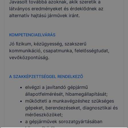
Javasolt továbbá azoknak, akik szeretik a
látványos eredményeket és érdeklődnek az
alternatív hajtású járművek iránt.
KOMPETENCIAELVÁRÁS
Jó ﬁzikum, kézügyesség, szakszerű
kommunikáció, csapatmunka, felelősségtudat,
vevőközpontúság.
A SZAKKÉPZETTSÉGGEL RENDELKEZŐ
elvégzi a javítandó gépjármű
állapotfelmérését, hibamegállapítását;
működteti a munkavégzéshez szükséges
gépeket, berendezéseket, diagnosztikai és
mérőeszközöket;
a gépjárművek sorozatgyártásában