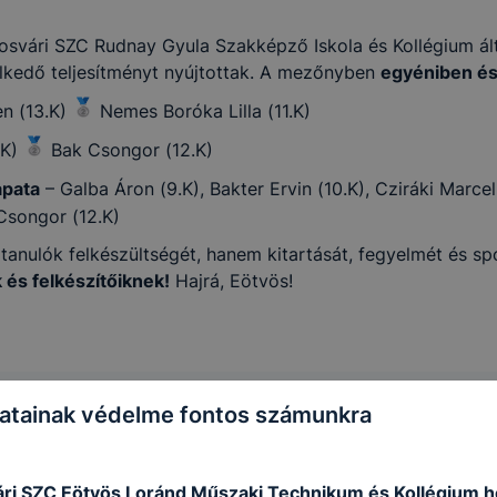
posvári SZC Rudnay Gyula Szakképző Iskola és Kollégium ál
lkedő teljesítményt nyújtottak. A mezőnyben
egyéniben és
en (13.K)
Nemes Boróka Lilla (11.K)
.K)
Bak Csongor (12.K)
apata
– Galba Áron (9.K), Bakter Ervin (10.K), Cziráki Marcel
Csongor (12.K)
ulók felkészültségét, hanem kitartását, fegyelmét és sport
 és felkészítőiknek!
Hajrá, Eötvös!
atainak védelme fontos számunkra
ri SZC Eötvös Loránd Műszaki Technikum és Kollégium h