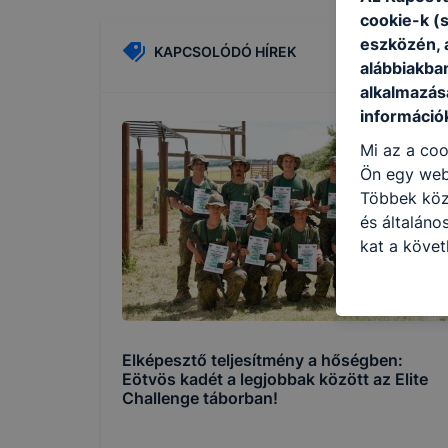
cookie-k (
eszközén, 
KAPCSOLÓDÓ HÍREK
alábbiakba
alkalmazásá
információ
Mi az a coo
Ön egy web
Többek közö
és általáno
kat a követ
hogyan hasz
részeit lát
biztosítsun
oldalunkat,
Elképesztő teljesítmény a hőségben:
cookie-kat
Eötvös kadét a legjobbak között az Elite
változtatás
Challenge táborban!
a cookie-ka
mivel a coo