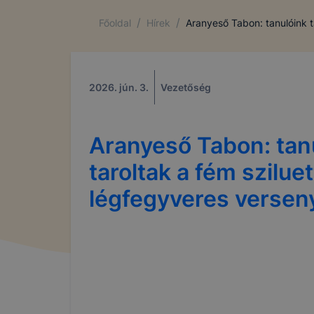
/
/
Főoldal
Hírek
Aranyeső Tabon: tanulóink t
2026. jún. 3.
Vezetőség
Aranyeső Tabon: tan
taroltak a fém sziluet
légfegyveres versen