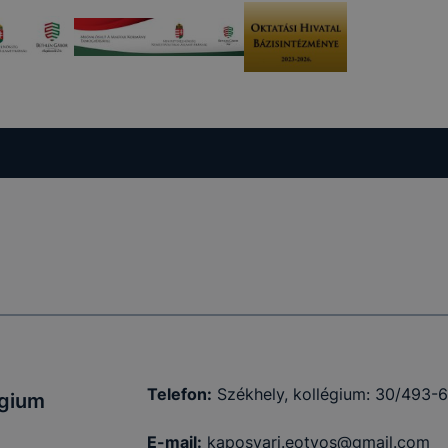
Telefon:
Székhely, kollégium: 30/493-
égium
E-mail:
kaposvari.eotvos@gmail.com