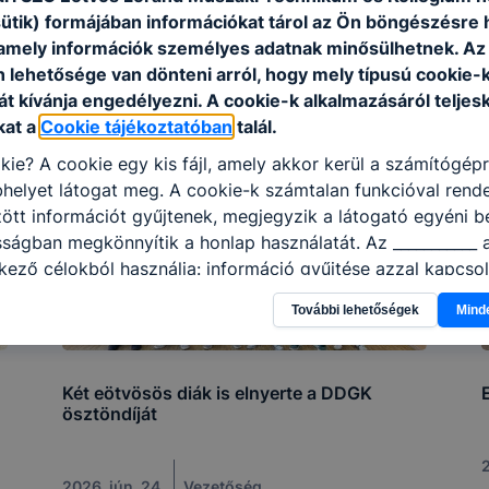
sütik) formájában információkat tárol az Ön böngészésre 
amely információk személyes adatnak minősülhetnek. Az
n lehetősége van dönteni arról, hogy mely típusú cookie-
t kívánja engedélyezni. A cookie-k alkalmazásáról teljes
kat a
Cookie tájékoztatóban
talál.
kie? A cookie egy kis fájl, amely akkor kerül a számítógép
helyet látogat meg. A cookie-k számtalan funkcióval rend
tt információt gyűjtenek, megjegyzik a látogató egyéni beá
sságban megkönnyítik a honlap használatát. Az ___________ 
kező célokból használja: információ gyűjtése azzal kapcso
nálja Ön a honlapot -annak felmérésével, hogy a honlap m
További lehetőségek
Mind
ogatja, vagy használja leginkább, így megtudhatjuk, hogyan
k Önnek még jobb felhasználói élményt, ha ismét meglátog
 honlap fejlesztése. Hogyan ellenőrizheti és hogyan tudja k
Két eötvösös diák is elnyerte a DDGK
? Minden modern böngésző engedélyezi a cookie-k beállít
ösztöndíját
át. A legtöbb böngésző alapértelmezettként automatikusan
t, de ezek általában megváltoztathatók. Felhívjuk figyelmé
2
kie-k célja honlapunk használhatóságának és folyamataina
2026. jún. 24.
Vezetőség