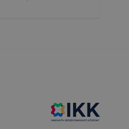
 nem
 a honlap a