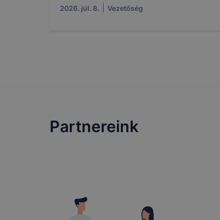
megkönnyít
2026. júl. 8.
Vezetőség
megakadályo
lesznek kép
tervezettől
Partnereink