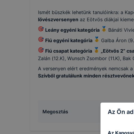
Ismét büszkék lehetünk tanulóinkra: a Ka
lövészversenyen
az Eötvös diákjai kieme
Leány egyéni kategória
Bánáti Vivi
Fiú egyéni kategória
Galba Áron (9
Fiú csapat kategória
„Eötvös 2” cs
Zalán (12.K), Wunsch Zsombor (11.K), Bak 
A versenyen elért eredmények nemcsak a tan
Szívből gratulálunk minden résztvevőnek
Az Ön ad
Megosztás
Az Kaposvá