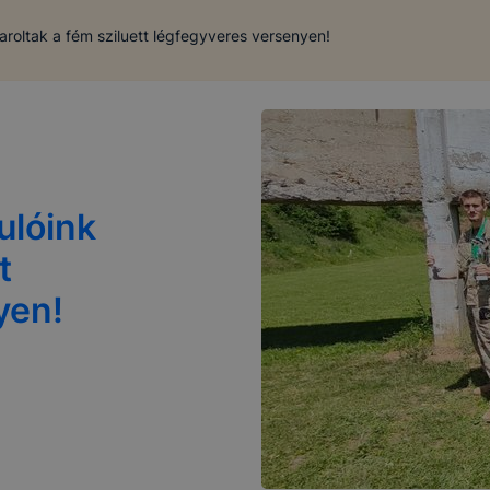
aroltak a fém sziluett légfegyveres versenyen!
ulóink
t
yen!