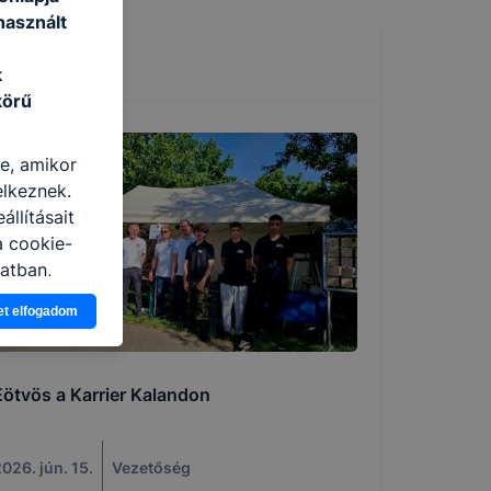
használt
k
körű
re, amikor
elkeznek.
llításait
a cookie-
latban,
elyik
et elfogadom
atja
ikapcsolni a
Eötvös a Karrier Kalandon
ásának a
 elfogadja
t, hogy
026. jún. 15.
Vezetőség
k