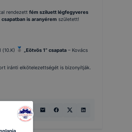
tal rendezett
fém sziluett légfegyveres
 csapatban is aranyérem
született!
l (10.K)
„Eötvös 1” csapata
– Kovács
 iránti elkötelezettségét is bizonyítják.
onlapja