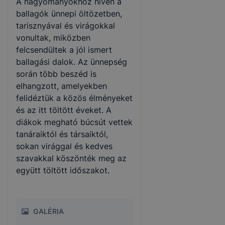
A hagyományokhoz híven a
ballagók ünnepi öltözetben,
tarisznyával és virágokkal
vonultak, miközben
felcsendültek a jól ismert
ballagási dalok. Az ünnepség
során több beszéd is
elhangzott, amelyekben
felidéztük a közös élményeket
és az itt töltött éveket. A
diákok megható búcsút vettek
tanáraiktól és társaiktól,
sokan virággal és kedves
szavakkal köszönték meg az
együtt töltött időszakot.
GALÉRIA