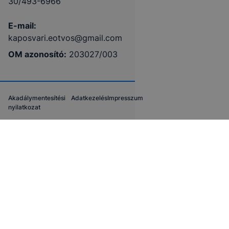
30/493-6966
E-mail:
kaposvari.eotvos@gmail.com
OM azonosító:
203027/003
Akadálymentesítési
Adatkezelés
Impresszum
nyilatkozat