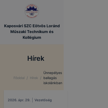
Kaposvári SZC Eötvös Loránd
Műszaki Technikum és
Kollégium
Hírek
Ünnepélyes
/
/
Főoldal
Hírek
ballagás
iskolánkban
2026. ápr. 29.
Vezetőség