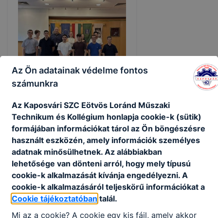
Az Ön adatainak védelme fontos
számunkra
Az Kaposvári SZC Eötvös Loránd Műszaki
Két eötvösös diák is elnyerte
Technikum és Kollégium honlapja cookie-k (sütik)
a DDGK ösztöndíját
formájában információkat tárol az Ön böngészésre
használt eszközén, amely információk személyes
adatnak minősülhetnek. Az alábbiakban
2026. jún. 24.
Vezetőség
lehetősége van dönteni arról, hogy mely típusú
cookie-k alkalmazását kívánja engedélyezni. A
cookie-k alkalmazásáról teljeskörű információkat a
Cookie tájékoztatóban
talál.
Mi az a cookie? A cookie egy kis fájl, amely akkor