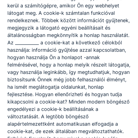
kerül a számítógépre, amikor Ön egy webhelyet
látogat meg. A cookie-k számtalan funkcióval
rendelkeznek. Többek között információt gyűjtenek,
megjegyzik a látogató egyéni beállításait és
általánosságban megkönnyítik a honlap használatát.
Az ___________ a cookie-kat a következő célokból
használja: információ gyűjtése azzal kapcsolatban,
Eötvös a Karrier Kalandon
hogyan használja Ön a honlapot -annak
felmérésével, hogy a honlap melyik részeit látogatja,
vagy használja leginkább, így megtudhatjuk, hogyan
2026. jún. 15.
Vezetőség
biztosítsunk Önnek még jobb felhasználói élményt,
ha ismét meglátogatja oldalunkat, honlap
fejlesztése. Hogyan ellenőrizheti és hogyan tudja
kikapcsolni a cookie-kat? Minden modern böngésző
engedélyezi a cookie-k beállításának a
változtatását. A legtöbb böngésző
Partnereink
alapértelmezettként automatikusan elfogadja a
cookie-kat, de ezek általában megváltoztathatók.