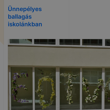
Ünnepélyes
ballagás
iskolánkban