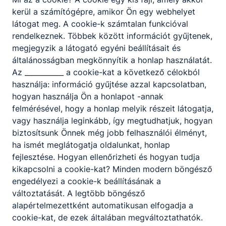
kerül a számítógépre, amikor Ön egy webhelyet
látogat meg. A cookie-k számtalan funkcióval
rendelkeznek. Többek között információt gyűjtenek,
megjegyzik a látogató egyéni beállításait és
általánosságban megkönnyítik a honlap használatát.
Az ___________ a cookie-kat a következő célokból
használja: információ gyűjtése azzal kapcsolatban,
hogyan használja Ön a honlapot -annak
Elképesztő teljesítmény a hőségben: Eötvös
kadét a legjobbak között az Elite Challenge
felmérésével, hogy a honlap melyik részeit látogatja,
táborban!
vagy használja leginkább, így megtudhatjuk, hogyan
biztosítsunk Önnek még jobb felhasználói élményt,
ha ismét meglátogatja oldalunkat, honlap
2026. júl. 8.
Vezetőség
fejlesztése. Hogyan ellenőrizheti és hogyan tudja
kikapcsolni a cookie-kat? Minden modern böngésző
engedélyezi a cookie-k beállításának a
változtatását. A legtöbb böngésző
alapértelmezettként automatikusan elfogadja a
cookie-kat, de ezek általában megváltoztathatók.