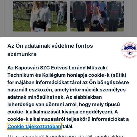
Az Ön adatainak védelme fontos
számunkra
Megosztás
Az Kaposvári SZC Eötvös Loránd Műszaki
Technikum és Kollégium honlapja cookie-k (sütik)
formájában információkat tárol az Ön böngészésre
használt eszközén, amely információk személyes
adatnak minősülhetnek. Az alábbiakban
KAPCSOLÓDÓ HÍREK
lehetősége van dönteni arról, hogy mely típusú
cookie-k alkalmazását kívánja engedélyezni. A
cookie-k alkalmazásáról teljeskörű információkat a
Cookie tájékoztatóban
talál.
Mi az a cookie? A cookie egy kis fájl, amely akkor