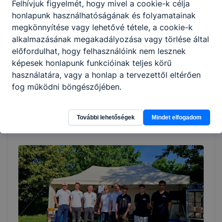
Felhívjuk figyelmét, hogy mivel a cookie-k célja
honlapunk használhatóságának és folyamatainak
megkönnyítése vagy lehetővé tétele, a cookie-k
alkalmazásának megakadályozása vagy törlése által
előfordulhat, hogy felhasználóink nem lesznek
képesek honlapunk funkcióinak teljes körű
Két eötvösös diák is elnyerte a DDGK
használatára, vagy a honlap a tervezettől eltérően
ösztöndíját
fog működni böngészőjében.
2026. jún. 24.
Vezetőség
További lehetőségek
Mindet elfogadom